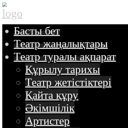
Басты
бет
Театр
жаңалықтары
Театр туралы
ақпарат
Құрылу тарихы
Театр жетістіктері
Қайта құру
Әкімшілік
Артистер