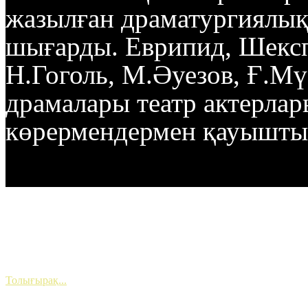
жазылған драматургиялы
шығарды. Еврипид, Шексп
Н.Гоголь, М.Әуезов, Ғ.М
драмалары театр актерлар
көрермендермен қауышт
Жаңалықтар
Жуырда сахнада!
Толығырақ...