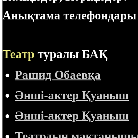
Анықтама телефондары 4
Театр
туралы БАҚ
Рашид Обаевқа
Әнші-актер Қуаныш
Әнші-актер Қуаныш
Театрдың мақтанышы 