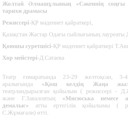
Жолтай Әлмашұлының
«Сәкеннің соңғы
тарихи драмасы
Режиссері
-ҚР мәдениет қайраткері,
Қазақстан Жастар Одағы сыйлығының лауреаты 
Қоюшы суретшісі
-ҚР мәдениет қайраткері Т.Ак
Хор мейстері
-Д.Сатаева
Театр ғимаратында 23-29 желтоқсан, 3-
аралығында
«Қош келдің Жаңа ж
театрландырылған қойылым ( режиссері - Д.
және Г.Заваловтың
«Мисюська немесе а
демалыс»
атты ертегілік қойылымы ( ре
С.Жұмағали) өтті.