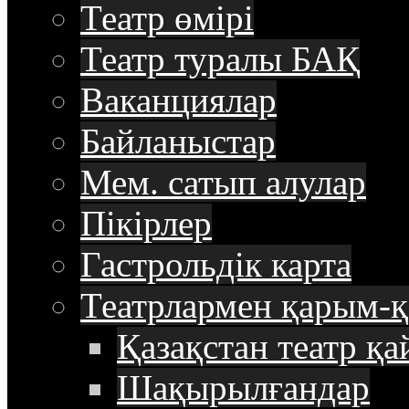
Театр өмірі
Театр туралы БАҚ
Ваканциялар
Байланыстар
Мем. сатып алулар
Пікірлер
Гастрольдік карта
Театрлармен қарым-қ
Қазақстан театр қа
Шақырылғандар