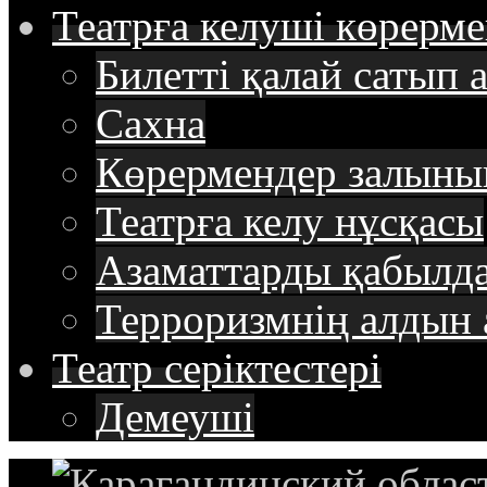
Театрға келуші
көрерме
Билетті қалай сатып 
Сахна
Көрермендер залыны
Театрға келу нұсқасы
Азаматтарды қабылда
Терроризмнің алдын 
Театр
cеріктестері
Демеуші