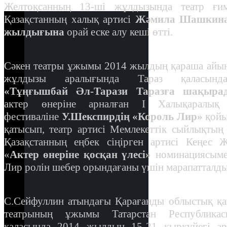
Желтоқсанның 13-ші жұлдызында театр ғим
Қазақстанның халық артисі
Жәмила Шашкина
жылдығына
орай еске алу кеші өтті.
Сәкен театры ұжымы 2014 жылдың қараша айы
жұлдызы аралығында Тараз қаласынд
«Тұңғышбай Әл-Тарази Таразға шақыра
актер өнеріне арналған I Халықаралық 
фестиваліне
У.Шекспирдің «Король Лир»
қой
қатысып, театр артисі Мемлекеттік сыйлықтың 
Қазақстанның еңбек сіңірген артисі Кеңес 
«
Актер өнеріне қосқан үлесі»
номинациясыме
Лир ролін шебер орындағаны үшін марапатталды
С.Сейфуллин атындағы Қарағанды облыстық қа
театрының ұжымы Татарстан Республика
қаласында 2014 жылдың 15-21 қыркүйегі ар