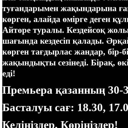
туғандарымен жақындарына ға
көрген, алайда өмірге деген қ
Айтөре туралы. Кездейсоқ жолы
шағында кездесіп қалады. Әр
көрген тағдырлас жандар, бір-бі
жақындықты сезінеді. Бірақ, өкі
еді!
Премьера қазанның 30-
Басталуы сағ: 18.30, 17.0
Келіңіздер, Көріңіздер!