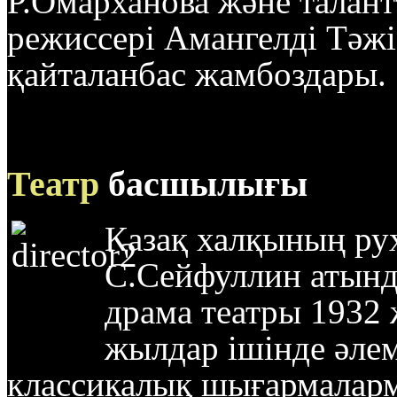
Р.Омарханова және талант
режиссері Амангелді Тәжі
қайталанбас жамбоздары.
Театр
басшылығы
Қазақ халқының ру
С.Сейфуллин атынд
драма театры 1932
жылдар ішінде әлем
классикалық шығармаларм