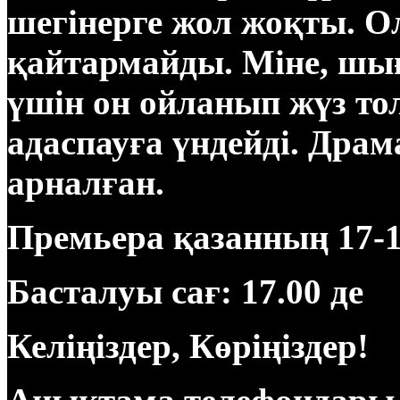
шегінерге жол жоқты. Ол
қайтармайды. Міне, шығ
үшін он ойланып жүз тол
адаспауға үндейді. Дра
арналған.
Премьера қазанның 17-
Басталуы сағ: 17.00 де
Келіңіздер, Көріңіздер!