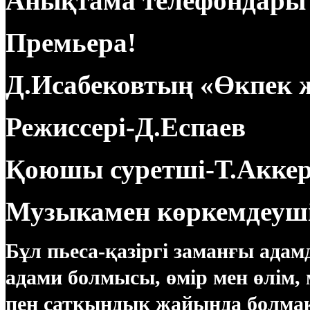
Анықтама телефондары 4
Премьера!
Д.Исабековтың «Өкпек
Режиссері-Д.Еспаев
Қоюшы суретші-Т.Акке
Музыкамен көркемдеуш
Бұл пьеса-қазіргі заманғы а
адами болмысы, өмір мен өлім, 
пен сатқындық жайында болмақ.