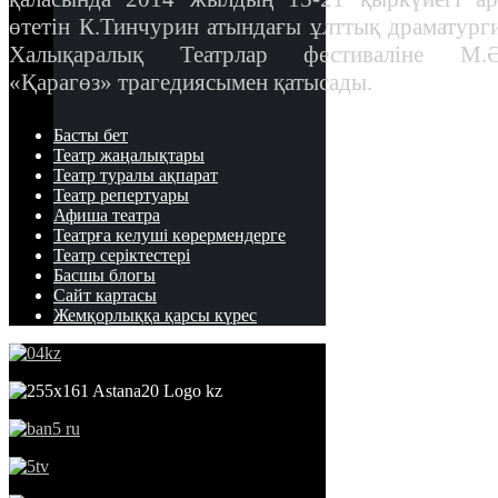
өтетін К.Тинчурин атындағы ұлттық драматург
Халықаралық Театрлар фестиваліне М.Ә
«Қарагөз» трагедиясымен қатысады.
Басты
бет
Театр
жаңалықтары
Театр туралы
ақпарат
Театр
репертуары
Афиша
театра
Театрға келуші
көрермендерге
Театр
cеріктестері
Басшы блогы
Сайт картасы
Жемқорлыққа қарсы күрес