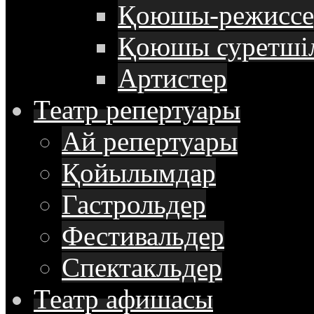
Қоюшы-режиссе
Қоюшы суретші
Артистер
Театр
репертуары
Ай репертуары
Қойылымдар
Гастрольдер
Фестивальдер
Спектакльдер
Театр
афишасы