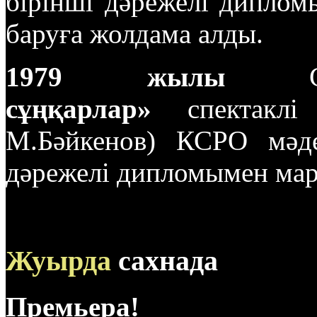
бірінші дәрежелі диплом
баруға жолдама алды.
1979 жылы
С.С
сұңқарлар»
спектаклі 
М.Бәйкенов) КСРО мәден
дәрежелі дипломымен мар
Жуырда
сахнада
Премьера!