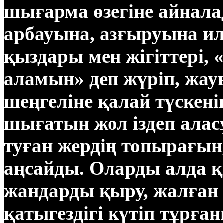
шығарма өзегіне айнала
арбауына, азғыруына и
қыздары мен жігіттері,
аламын» деп жүріп, жа
шеңгеліне қалай түскен
шығатын жол іздеп аласұ
туған жердің топырағын
аңсайды. Оларды алда 
жандарды қыру, жалған 
қатыгездігі күтіп тұрға