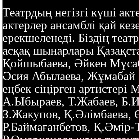
Театрдың негізгі күші ак
актерлер ансамблі қай ке
ерекшеленеді. Біздің теат
асқақ шынарлары Қазақст
Қойшыбаева, Әйкен Мұсаб
Әсия Абылаева, Жұмабай 
еңбек сіңірген артистері
А.Ыбыраев, Т.Жабаев, Б.И
З.Жакупов, Қ.Әлімбаева, 
Р.Баймағанбетов, Қ.Әмір-