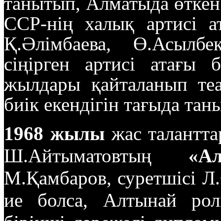
танытып, Алматыда өткен
ССР-нің халық артисі а
Қ.Әлімбаева, Ө.Асылбе
сіңірген артисі атағы 
жылдары қайталанып те
биік екендігін тағыда тан
1968 жылы
жас талантта
Ш.Айтыматовтың
«А
М.Қамбаров, суретшісі Л.
ие болса, Алтынай рол