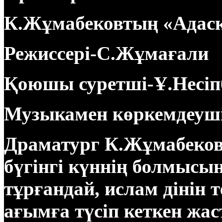
К.Жұмабековтың «Адас
Режиссері-С.Жұмағали
Қоюшы суретші-Ұ.Несіп
Музыкамен көркемдеуш
Драматург К.Жұмабеков
бүгінгі күннің болмысы
тұрғандай, ислам дінін т
ағымға түсіп кеткен ж