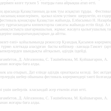
ерімен көзге түскен 5 театрды ғана айрықша атап өтті.
ың арасында Қазақстанның да көк туы асқақтап тұрды. Фестивал
ласының көшелерімен, қызыл кілем үстімен шерулетіп, өз елдер
 фестиваль қонақтары Қазақстан жайында, Елбасымыз Н. Назарб
мыту тұрғысындағы көпвекторлы саясаты жайында естіп білді. А
ынтымақтастықта шығармашылық жұмыс жасауға қызығушылық та
 елдеріне шақыратындықтарын да айтты.
амлет-тәпі» қойылымында режиссер Қуандық Қасымов көрермен
үрме- клеткада аласұрған басты кейіпкер –ханзада Гамлет (арт
йыпкерлерден шындықты айтқызып, әділдік іздейді.
ағамбетов, Д. Айғазинова, С. Тәшімбекова, М. Қойшығарин, А.
ынан жоғары баға алды.
ек ала отырып, Дат елінде әділдік орнатқысы келеді. Бес актіде
ктерлердің шебер ойынына фестиваль көрермендері тәнті болғанд
үшін шеберлік класындай әсер еткенін атап өтті.
ағамбетов, Д. Айғазинова, С. Тәшімбекова, М. Қойшығарин, А.
нан жоғары баға алды.