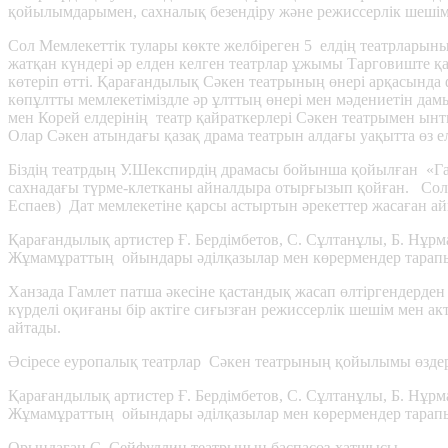
қойылымдарымен, сахналық безендіру және режиссерлік шешімд
Сол Мемлекеттік тулары көкте желбіреген 5 елдің театрларын
жатқан күндері әр елден келген театрлар ұжымы Тарговиште қа
көтеріп өтті. Қарағандылық Сәкен театрының өнері арқасында
көпұлтты мемлекетіміздле әр ұлттың өнері мен мәдениетін да
мен Корей елдерінің театр қайраткерлері Сәкен театрымен 
Олар Сәкен атындағы қазақ драма театрын алдағы уақытта өз
Біздің театрдың У.Шекспирдің драмасы бойынша қойылған «Г
сахнадағы түрме-клетканы айналдыра отырғызып қойған. Сол т
Еспаев) Дат мемлекетіне қарсы астыртын әрекеттер жасаған а
Қарағандылық артистер Ғ. Бердімбетов, С. Сұлтанұлы, Б. Нұрм
Жұмамұраттың ойындары әділқазылар мен көрермендер тарап
Ханзада Гамлет патша әкесіне қастандық жасап өлтіргендерден к
күрделі оқиғаны бір актіге сиғызған режиссерлік шешім мен а
айтады.
Әсіресе еуропалық театрлар Сәкен театрының қойылымы өздері 
Қарағандылық артистер Ғ. Бердімбетов, С. Сұлтанұлы, Б. Нұрм
Жұмамұраттың ойындары әділқазылар мен көрермендер тарапы
Орындаған С. Сейфуллин театрының баспасөз-хатшысы