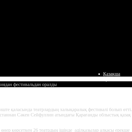
Қазақша
Русский
иядан фестивальдан оралды
ан оралды
ште қаласында театрлардың халықаралық фестивалі болып өтті
қстаннан Сәкен Сейфуллин атындағы Қарағанды облыстық қазақ
нер көрсеткен 26 театрдың ішінде әділқазылар алқасы ерекше