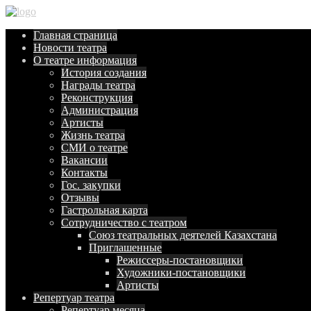
Главная
страница
Новости
театра
О театре
информация
История создания
Награды театра
Реконструкция
Администрация
Артисты
Жизнь театра
СМИ о театре
Вакансии
Контакты
Гос. закупки
Отзывы
Гастрольная карта
Сотрудничество с театром
Союз театральных деятелей Казахстана
Приглашенные
Режиссеры-постановщики
Художники-постановщики
Артисты
Репертуар
театра
Репертуар месяца