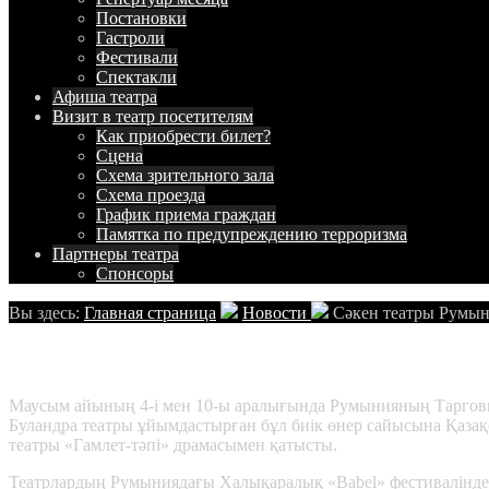
Постановки
Гастроли
Фестивали
Спектакли
Афиша
театра
Визит в театр
посетителям
Как приобрести билет?
Сцена
Схема зрительного зала
Схема проезда
График приема граждан
Памятка по предупреждению терроризма
Партнеры
театра
Спонсоры
Вы здесь:
Главная страница
Новости
Сәкен театры Румын
Сәкен театры Румыниядан фестивальд
Маусым айының 4-і мен 10-ы аралығында Румынияның Таргови
Буландра театры ұйымдастырған бұл биік өнер сайысына Қаза
театры «Гамлет-тәпі» драмасымен қатысты.
Театрлардың Румыниядағы Халықаралық «Babel» фестивалінде ө