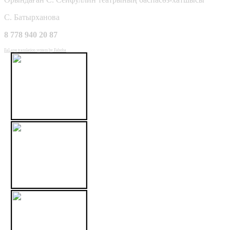
С. Батырханова
8 778 940 20 87
FaLang translation system by Faboba