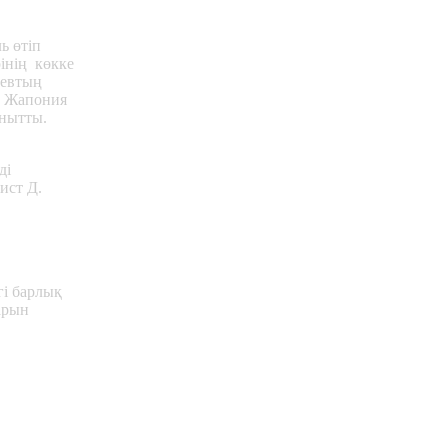
ь өтіп
інің көкке
аевтың
л Жапония
нытты.
ді
ист Д.
гі барлық
арын