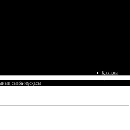
Қазақша
Русский
ының сызба-нұсқасы