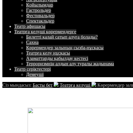
Қойылымдар
Гастрольдер
Фестивальдер
Спектакльдер
Театр
афишасы
Театрға келуші
көрермендерге
Билетті қалай сатып алуға болады?
Сахна
Көрермендер залының сызба-нұсқасы
Театрға келу нұсқасы
Азаматтарды қабылдау кестесі
Терроризмнің алдын алу туралы жадынама
Театр
cеріктестері
Демеуші
Сіз мындасыз:
Басты бет
Театрға келуші
Көрермендер зал
Схема зрительного зала