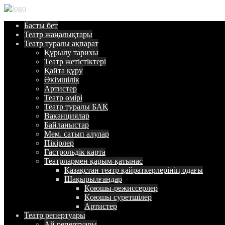
Басты
бет
Театр
жаңалықтары
Театр туралы
ақпарат
Құрылу тарихы
Театр жетістіктері
Қайта құру
Әкімшілік
Артистер
Театр өмірі
Театр туралы БАҚ
Ваканциялар
Байланыстар
Мем. сатып алулар
Пікірлер
Гастрольдік карта
Театрлармен қарым-қатынас
Қазақстан театр қайраткерлерінің одағы
Шақырылғандар
Қоюшы-режиссерлер
Қоюшы суретшілер
Артистер
Театр
репертуары
Ай репертуары