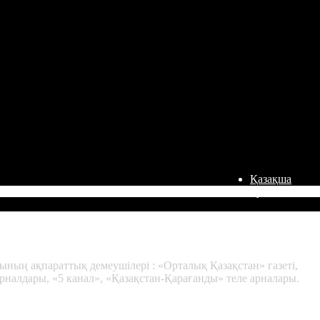
Қазақша
Русский
ның ақпараттық демеушілері : «Орталық Қазақстан» газеті,
рналдары, «5 канал», «Қазақстан-Қарағанды» теле арналары.