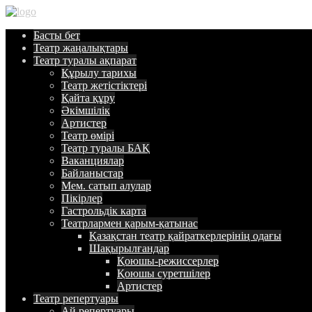
Басты
бет
Театр
жаңалықтары
Театр туралы
ақпарат
Құрылу тарихы
Театр жетістіктері
Қайта құру
Әкімшілік
Артистер
Театр өмірі
Театр туралы БАҚ
Ваканциялар
Байланыстар
Мем. сатып алулар
Пікірлер
Гастрольдік карта
Театрлармен қарым-қатынас
Қазақстан театр қайраткерлерінің одағы
Шақырылғандар
Қоюшы-режиссерлер
Қоюшы суретшілер
Артистер
Театр
репертуары
Ай репертуары