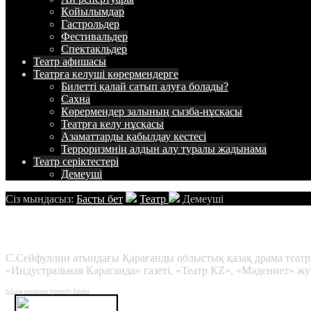
Қойылымдар
Гастрольдер
Фестивальдер
Спектакльдер
Театр
афишасы
Театрға келуші
көрермендерге
Билетті қалай сатып алуға болады?
Сахна
Көрермендер залының сызба-нұсқасы
Театрға келу нұсқасы
Азаматтарды қабылдау кестесі
Терроризмнің алдын алу туралы жадынама
Театр
cеріктестері
Демеуші
Сіз мындасыз:
Басты бет
Театр
Демеуші
Демеуші
С.Сейфуллин атындағы Қарағанды облыстық қазақ драма театры
«Индустральная Караганда» газеті, «Театр КZ», «Мәдениет» жу
FaLang translation system by Faboba