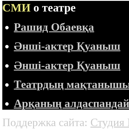
СМИ
о театре
Рашид Обаевқа
Әнші-актер Қуаныш
Әнші-актер Қуаныш
Театрдың мақтанышы 
Арқаның алдаспандай 
Поддержка сайта:
Студия 