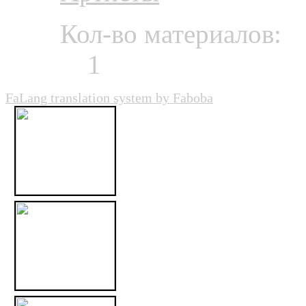
Кол-во материалов:
1
FaLang translation system by Faboba