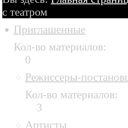
с театром
Приглашенные
Кол-во материалов:
0
Режиссеры-постанов
Кол-во материалов:
3
Артисты