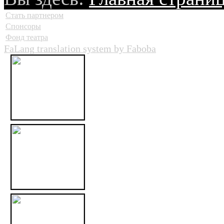
Стать партнером
Спонсоры
Фонд театра
FaLang translation system by Faboba