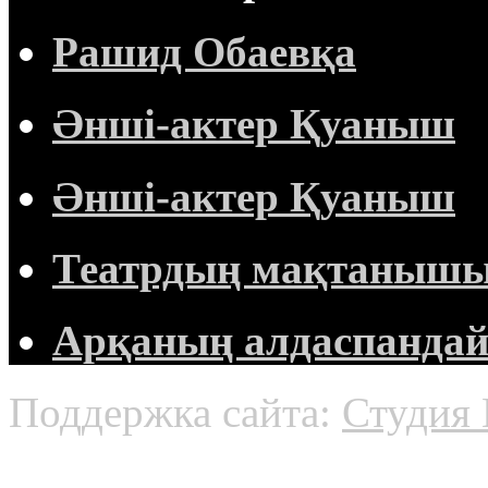
Рашид Обаевқа
Әнші-актер Қуаныш
Әнші-актер Қуаныш
Театрдың мақтанышы 
Арқаның алдаспандай 
Поддержка сайта:
Студия 