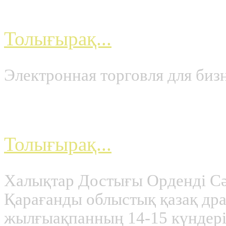
Электронная торговля
Толығырақ...
Электронная торговля для биз
«ФАРИЗА мен МҰҚА
Толығырақ...
Халықтар Достығы Орденді С
Қарағанды облыстық қазақ др
жылғыақпанның 14-15 күндері 