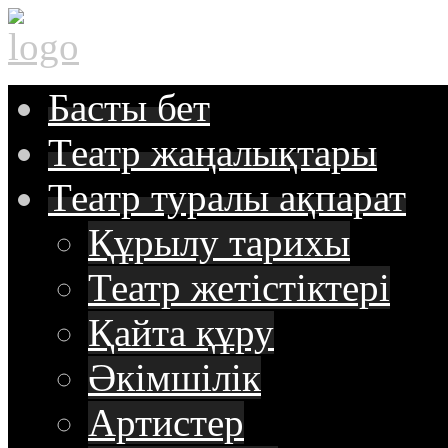
Басты
бет
Театр
жаңалықтары
Театр туралы
ақпарат
Құрылу тарихы
Театр жетістіктері
Қайта құру
Әкімшілік
Артистер