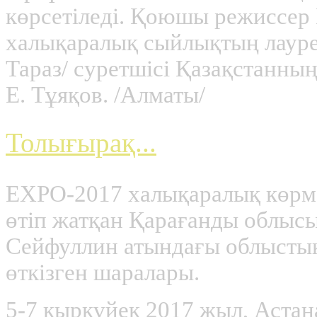
көрсетіледі. Қоюшы режиссер
xалықаралық сыйлықтың лауре
Тараз/ суретшісі Қазақстанның
Е. Тұяқов. /Алматы/
Толығырақ...
EXPO-2017 xалықаралық көрме
өтіп жатқан Қарағанды облысы
Сейфуллин атындағы облыстық
өткізген шаралары.
5-7 қыркүйек 2017 жыл, Астан