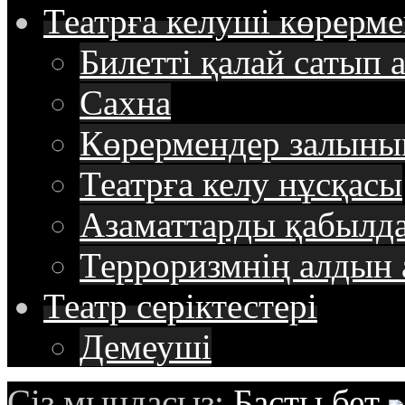
Театрға келуші
көрерме
Билетті қалай сатып 
Сахна
Көрермендер залыны
Театрға келу нұсқасы
Азаматтарды қабылда
Терроризмнің алдын 
Театр
cеріктестері
Демеуші
Сіз мындасыз:
Басты бет