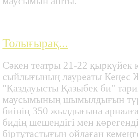
маусымын ашты.
Казыбек би премьера
Толығырақ...
Сәкен театры 21-22 қыркүйек 
сыйлығының лауреаты Кеңес 
"Қаздауысты Қазыбек би" тар
маусымының шымылдығын түр
биінің 350 жылдығына арналғ
бидің шешендігі мен көрегенді
біртұтастығын ойлаған кемеңг