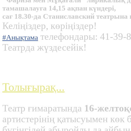
тамашалауға 14,15 ақпан күндері,
сағ 18.30-да Станиславский театрын
Келіңіздер, көріңіздер!
телефондары: 41-39-8
#Анықтама
Театрда жүздесейік!
«Тәуелсіздік-тұғырым
Толығырақ...
Театр ғимаратында
16-желтоқ
артистерінің қатысуымен көк 
бүгінгідей абыройлы да айбынд