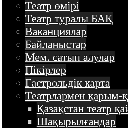
Театр өмірі
Театр туралы БАҚ
Ваканциялар
Байланыстар
Мем. сатып алулар
Пікірлер
Гастрольдік карта
Театрлармен қарым-қ
Қазақстан театр қа
Шақырылғандар