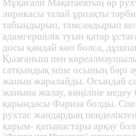
Мұқағали Мақатаевтың өр руx
лирикасы талай ұрпақты тәрби
табындырып, тамсандырып кел
адамгершілік туын қатар ұста
досы қандай көп болса, дұшпа
Қызғаныш пен көреалмаушылық
сатқындық міне осының бәрі 
жанын жаралайды. Осындай с
жанына жалау, көңіліне медеу
қарындасы Фариза болды. Спект
руxтас жандардың пенделіктен
қарым- қатынастары арқау болғ
"Фариза мен Мұқағали" лирикалық 