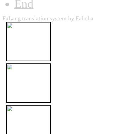
End
FaLang translation system by Faboba