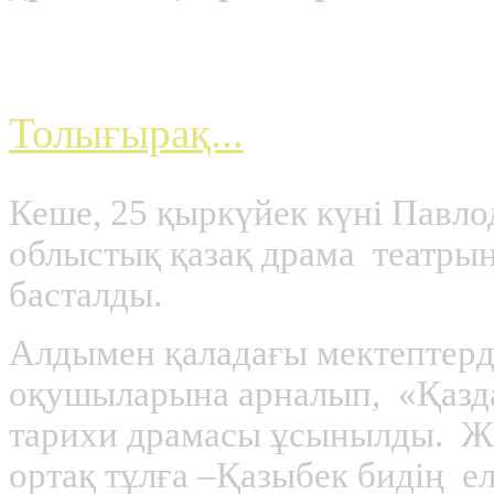
Қарағандының Сәкен 
Толығырақ...
Кеше, 25 қыркүйек күні Павл
облыстық қазақ драма театрын
басталды.
Алдымен қаладағы мектептерд
оқушыларына арналып, «Қазд
тарихи драмасы ұсынылды. Жа
ортақ тұлға –Қазыбек бидің е