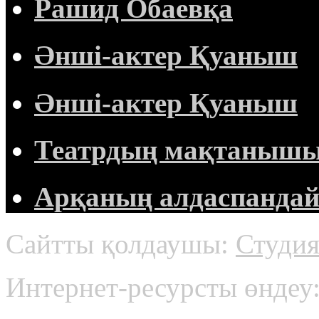
Рашид Обаевқа
Әнші-актер Қуаныш
Әнші-актер Қуаныш
Театрдың мақтанышы 
Арқаның алдаспандай 
Сайтты қолдаушы:
Студия
Интернет-ресурсты өнде