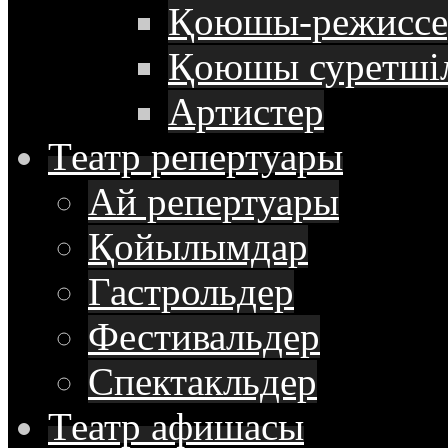
Қоюшы-режиссе
Қоюшы суретші
Артистер
Театр
репертуары
Ай репертуары
Қойылымдар
Гастрольдер
Фестивальдер
Спектакльдер
Театр
афишасы