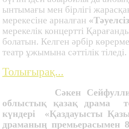
ынтымағы мен бірлігі жарасқан
мерекесіне арналған
«Тәуелсі
мерекелік концертті Қараған
болатын. Келген әрбір көрерме
театр ұжымына сәттілік тіледі.
Толығырақ...
Сәкен Сейфуллин ат
облыстық қазақ драма т
күндері «Қаздауысты Қаз
драманың премьерасымен 