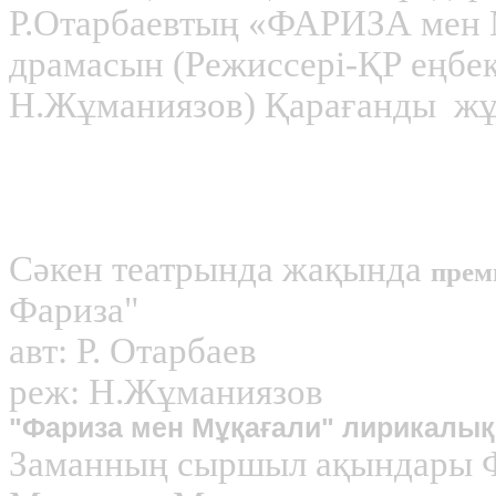
Р.Отарбаевтың «ФАРИЗА ме
драмасын (Режиссері-ҚР еңбек 
Н.Жұманиязов) Қарағанды ж
Құрметті өнер сүйер 
Сәкен театрында жақында
прем
Фариза"
авт: Р. Отарбаев
реж: Н.Жұманиязов
"Фариза мен Мұқағали" лирикалық
Заманның сыршыл ақындары Ф