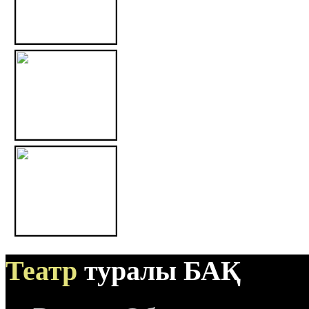
Театр
туралы БАҚ