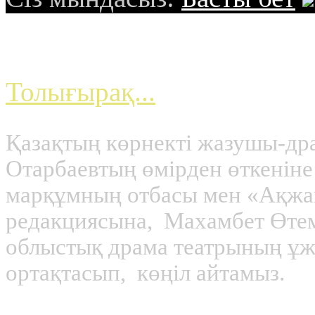
...
Толығырақ...
Қазақтың көрнекті жазушы-д
Отарбаевтың өмірден өткеніне
марқұмның отбасы мен «Ақжа
редакциясына, Махамбет Өте
облыстық драма театрының ұ
ортақтасып, көңіл айтамыз.