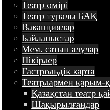
Театр өмірі
Театр туралы БАҚ
Ваканциялар
Байланыстар
Мем. сатып алулар
Пікірлер
Гастрольдік карта
Театрлармен қарым-қ
Қазақстан театр қа
Шақырылғандар