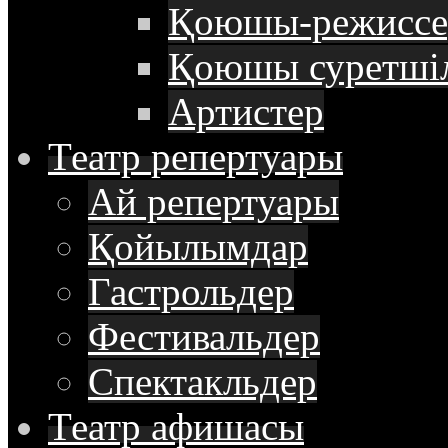
Қоюшы-режиссе
Қоюшы суретші
Артистер
Театр
репертуары
Ай репертуары
Қойылымдар
Гастрольдер
Фестивальдер
Спектакльдер
Театр
афишасы