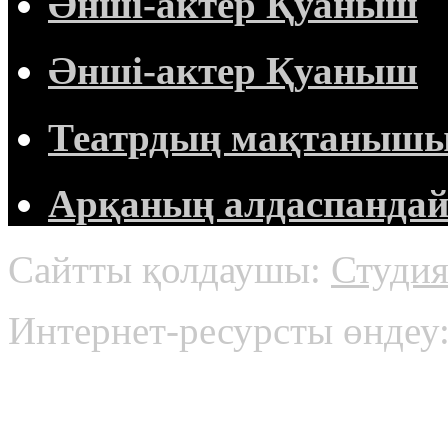
Әнші-актер Қуаныш
Әнші-актер Қуаныш
Театрдың мақтанышы 
Арқаның алдаспандай 
Сайтты қолдаушы:
Студия
Интернет-ресурсты өнде