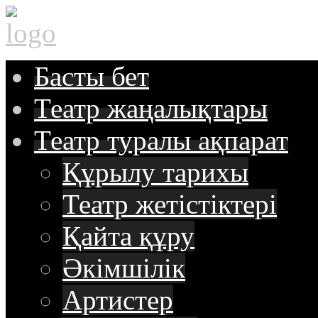
Басты
бет
Театр
жаңалықтары
Театр туралы
ақпарат
Құрылу тарихы
Театр жетістіктері
Қайта құру
Әкімшілік
Артистер