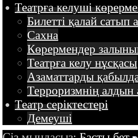
Театрға келуші
көрерме
Билетті қалай сатып 
Сахна
Көрермендер залыны
Театрға келу нұсқасы
Азаматтарды қабылда
Терроризмнің алдын 
Театр
cеріктестері
Демеуші
Сіз мындасыз:
Басты бет