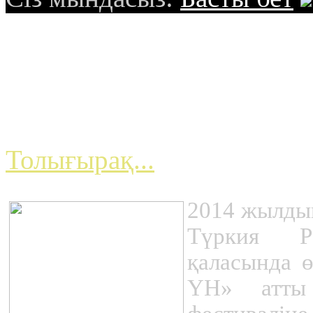
Театр ұжымы Түркия
қаласында өткен «
атты Халықаралық те
Толығырақ...
2014 жылды
Түркия Р
қаласында
ҮН» атты 