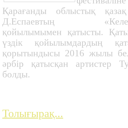
фестивалін
Қарағанды облыстық қаза
Д.Еспаевтың «Келеміз.К
қойылымымен қатысты. Қаты
үздік қойылымдардың қат
қорытындысы 2016 жылы белг
әрбір қатысқан артистер Т
болды.
Сербские сердечные о
Толығырақ...