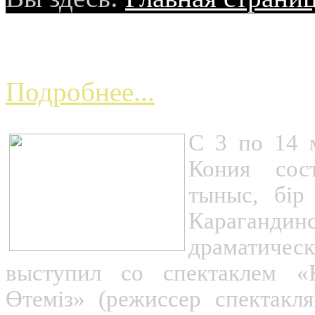
ФЕСТИВАЛЬ В ТУР
Подробнее...
С 3 по 14 м
Кония сос
тыныс, бір
Карагандин
драматическ
выступил со спектаклем «Ке
Өтеміз» (режиссер спектакля