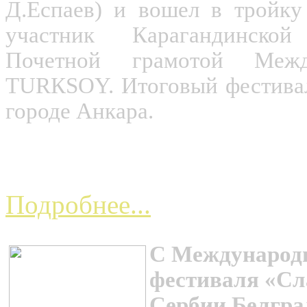
Д.Еспаев) и вошел в тройку
участник Карагандинско
Почетной грамотой Межд
ТURКSOY. Итоговый фестиваль
городе Анкара.
Сербские сердечные о
Подробнее...
С Международн
фестиваля «Сл
Сербии Белгра