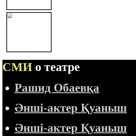
СМИ
о театре
Рашид Обаевқа
Әнші-актер Қуаныш
Әнші-актер Қуаныш