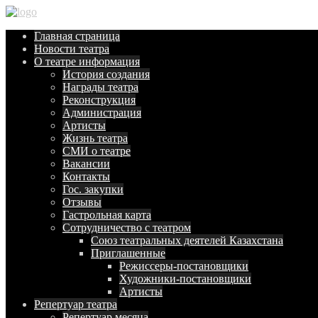
Главная
страница
Новости
театра
О театре
информация
История создания
Награды театра
Реконструкция
Администрация
Артисты
Жизнь театра
СМИ о театре
Вакансии
Контакты
Гос. закупки
Отзывы
Гастрольная карта
Сотрудничество с театром
Союз театральных деятелей Казахстана
Приглашенные
Режиссеры-постановщики
Художники-постановщики
Артисты
Репертуар
театра
Репертуар месяца