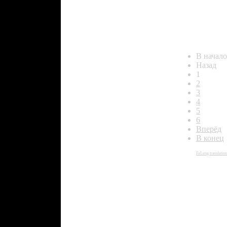
...
...
В начало
Назад
1
2
3
4
5
6
Вперёд
В конец
FaLang translatio