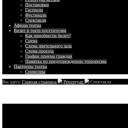
Постановки
Гастроли
Фестивали
Спектакли
Афиша
театра
Визит в театр
посетителям
Как приобрести билет?
Сцена
Схема зрительного зала
Схема проезда
График приема граждан
Памятка по предупреждению терроризма
Партнеры
театра
Спонсоры
Вы здесь:
Главная страница
Репертуар
Спектакли
...