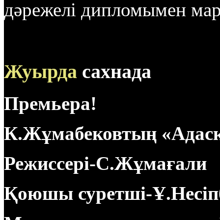
дәрежелі дипломымен мар
Жуырда
сахнада
Премьера!
К.Жұмабековтың «Адас
Режиссері-С.Жұмағали
Қоюшы суретші-Ұ.Несіп