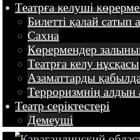
Театрға келуші
көрерме
Билетті қалай сатып 
Сахна
Көрермендер залыны
Театрға келу нұсқасы
Азаматтарды қабылда
Терроризмнің алдын 
Театр
cеріктестері
Демеуші