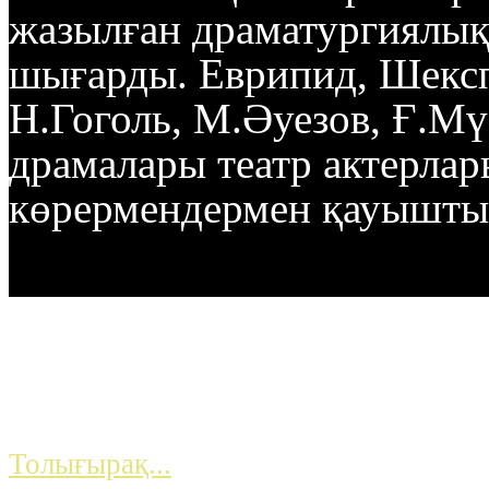
жазылған драматургиялы
шығарды. Еврипид, Шексп
Н.Гоголь, М.Әуезов, Ғ.М
драмалары театр актерлар
көрермендермен қауышт
Жаңалықтар
...
Толығырақ...