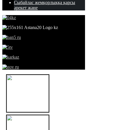
Сыбайлас жемқорлыққа қарсы
әрекет және