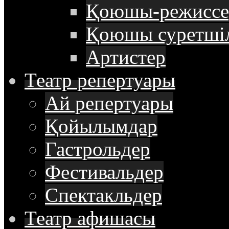
Қоюшы-режиссе
Қоюшы суретші
Артистер
Театр
репертуары
Ай репертуары
Қойылымдар
Гастрольдер
Фестивальдер
Спектакльдер
Театр
афишасы