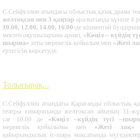
С.Сейфуллин атындағы облыстық қазақ драма те
желтоқсан мен 3 қаңтар
аралығында күніне 4 ре
10.00, 12.00, 14.00, 16.00
-де кішкентай бүлдірші
мектеп оқушыларына арнап,
«Көңіл – күйдің түс
шырша»
атты мерекелік қойылым мен
«Жеті ла
ертегісін көрсетуде.
көрермендер, кішкентай бүлді
Толығырақ...
С.Сейфуллин атындағы Қарағанды облыстық қа
театры ғимаратында желтоқсан айының 31-ж
сағ 10.00 де
«Көңіл –күйдің түсі –шыр
мерекелік қойылымы мен
«Жеті лақ»
е
қайырымдылық іс-шара мақсатында мүгедектер