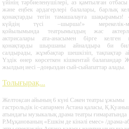
үйінің тәрбиеленушілері, аз қамтылған отбасы
және еңбек ардагерлері балалары, барлық ке
қонақтарды тегін тамашалауға шақырамыз! 
күйдің түсі –шырша!» мерекелік-му
қойылымында театрымыздың жас актерл
актрисалары ата-анасымен бірге келген к
қонақтарды шыршаны айналдыра би бил
салдырады, жұмбақтар шешкізіп, тақпақтар а
Үздік өнер көрсеткен кішкентай балапандар 
жылдың иесі –доңыздан сый-сыйапаттар алады.
Толығырақ...
Желтоқсан айының 6 күні Сәкен театры ұжымы
гастрольдік іс-сапармен Астана қаласы, Қ.Қуан
атындағы музыкалық драма театры ғимаратында
Р.Мұқанованың «Ешкім де кінәлі емес» /драма-а
атты спектаклін Астана қаласы жұртшылығына ұ