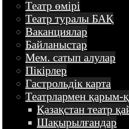
Театр өмірі
Театр туралы БАҚ
Ваканциялар
Байланыстар
Мем. сатып алулар
Пікірлер
Гастрольдік карта
Театрлармен қарым-қ
Қазақстан театр қа
Шақырылғандар