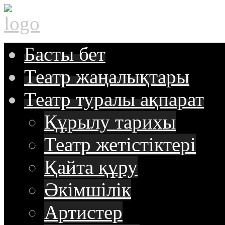
Басты
бет
Театр
жаңалықтары
Театр туралы
ақпарат
Құрылу тарихы
Театр жетістіктері
Қайта құру
Әкімшілік
Артистер