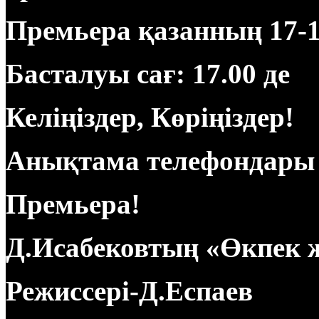
Премьера қазанның 17-
Басталуы сағ: 17.00 де
Келіңіздер, Көріңіздер!
Анықтама телефондары 4
Премьера!
Д.Исабековтың «Өкпек
Режиссері-Д.Еспаев