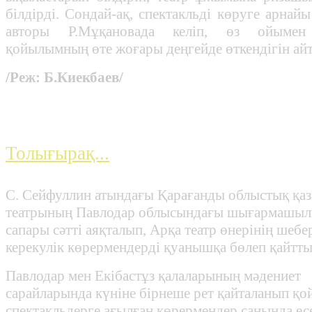
білдірді. Сондай-ақ, спектакльді көруге арнай
авторы Р.Мұқановада келіп, өз ойымен 
қойылымның өте жоғары деңгейде өткендігін айт
/Реж: Б.Киекбаев/
Павлодардағы гастроль табы
Толығырақ...
С. Сейфуллин атындағы Қарағанды облыстық қаз
театрының Павлодар облысындағы шығармашы
сапары сәтті аяқталып, Арқа театр өнерінің шебе
керекулік көрермендерді қуанышқа бөлеп қайтты
Павлодар мен Екібастұз қалаларының мәдениет
сарайларында күніне бірнеше рет қайталанып қо
спектакльдерге ағылған көрермендер санында ес