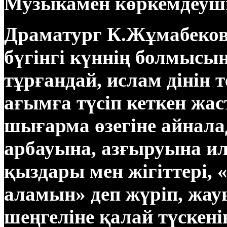
Музыкамен көркемдеуш
Драматург К.Жұмабеков
бүгінгі күннің болмысы
тұрғандай, ислам дінін т
ағымға түсіп кеткен ж
шығарма өзегіне айнала
арбауына, азғыруына и
қыздары мен жігіттері,
аламын» деп жүріп, жа
шеңгеліне қалай түскен