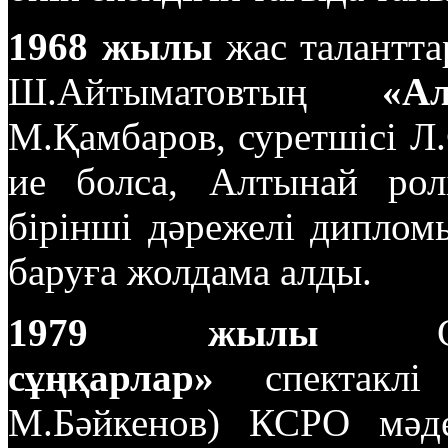
1968 жылы
жас талантта
Ш.Айтыматовтың
«А
М.Қамбаров, суретшісі Л.
ие болса, Алтынай рол
бірінші дәрежелі диплом
баруға жолдама алды.
1979 жылы
С.С
сұңқарлар»
спектаклі 
М.Бәйкенов) КСРО мәден