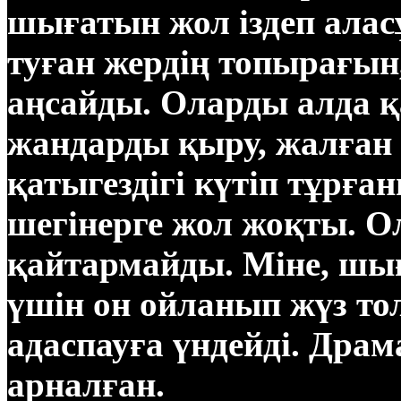
шығатын жол іздеп аласұ
туған жердің топырағын
аңсайды. Оларды алда 
жандарды қыру, жалған 
қатыгездігі күтіп тұрға
шегінерге жол жоқты. Ол
қайтармайды. Міне, шығ
үшін он ойланып жүз тол
адаспауға үндейді. Дра
арналған.