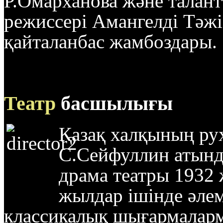
Р.Омарханова және талант
режиссері Амангелді Тәжі
қайталанбас жамбоздары.
Театр
басшылығы
Қазақ халқының ру
С.Сейфуллин атынд
драма театры 1932
жылдар ішінде әлем
классикалық шығармаларм