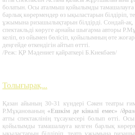
болатын. Осы аталмыш қойылымды тамашалауға 
барлық көрермендер өз ықыластарын білдіріп, те
ұжымына ризашылықтарын білдірді. Сондай-ақ,
спектакльді көруге арнайы шығарма авторы Р.М
келіп, өз ойымен бөлісіп, қойылымның өте жоға
деңгейде өткендігін айтып өттті.
/Реж: ҚР Мәдениет қайраткері Б.Киекбаев/
Премьера!!!
Толығырақ...
Қазан айының 30-31 күндері Сәкен театры ғи
Р.Мұқанованың
«Ешкім де кінәлі емес» /
драм
атты спектаклінің тұсаукесері болып өтті. Ос
қойылымды тамашалауға келген барлық көрер
ықыластарын білдіріп, театр ұжымына ризаш