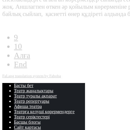
жоқ. Аншлагпен өткен әр қойылым көрерменіне 
байлық сыйлап, қасиетті өнер құдіреті алдында ба
9
10
Алға
End
FaLang translation system by Faboba
Басты
бет
Театр
жаңалықтары
Театр туралы
ақпарат
Театр
репертуары
Афиша
театра
Театрға келуші
көрермендерге
Театр
cеріктестері
Басшы блогы
Сайт картасы