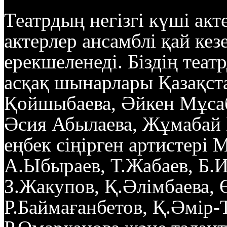
Театрдың негізгі күші ак
актерлер ансамблі қай ке
ерекшеленеді. Біздің теат
асқақ шынарлары Қазақст
Қойшыбаева, Әйкен Мұсаб
Әсия Абылаева, Жұмабай 
еңбек сіңірген артистері
А.Ыбыраев, Т.Жабаев, Б.И
З.Жакупов, Қ.Әлімбаева, 
Р.Баймағанбетов, Қ.Әмір-