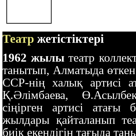
Театр
жетістіктері
1962 жылы
театр коллек
танытып, Алматыда өткен
ССР-нің халық артисі а
Қ.Әлімбаева, Ө.Асылбе
сіңірген артисі атағы 
жылдары қайталанып те
биік екендігін тағыда тан